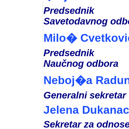
Predsednik
Savetodavnog odb
Milo� Cvetkovi
Predsednik
Naučnog odbora
Neboj�a Radun
Generalni sekretar
Jelena Dukana
Sekretar za odnos