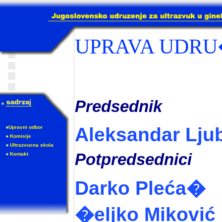
UPRAVA UDRU
Predsednik
Aleksandar Lju
Upravni odbor
Komisije
Ultrazvucna skola
Potpredsednici
Kontakt
Darko Pleća�
�eljko Miković