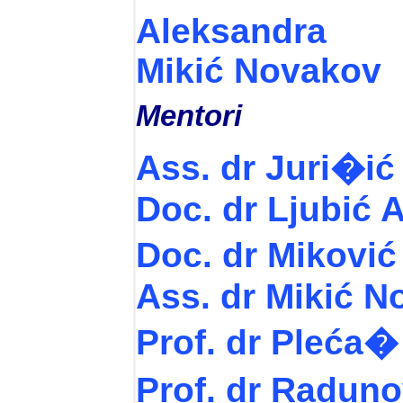
Aleksandra
Mikić Novakov
Mentori
Ass. dr Juri�ić
Doc. dr Ljubić 
Doc. dr Miković
Ass. dr Mikić 
Prof. dr Pleća�
Prof. dr Radun